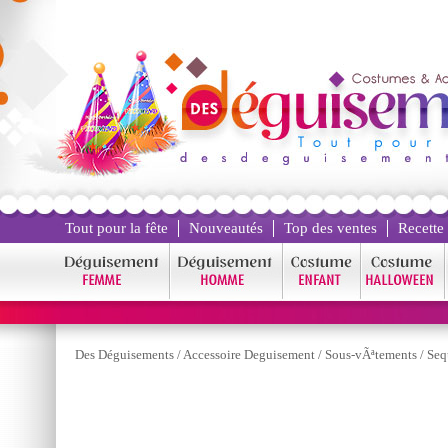
Tout pour la fête
Nouveautés
Top des ventes
Recette
Des Déguisements
/
Accessoire Deguisement
/
Sous-vÃªtements
/
Seq