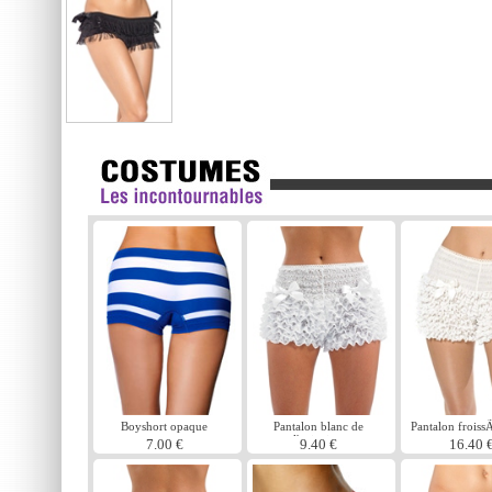
Boyshort opaque
Pantalon blanc de
Pantalon froiss
l'agitation
7.00 €
9.40 €
16.40 