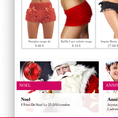
Pantalon rouge de
Ruffle Lace culotte rouge
Sequin Booty 
l'agitation
9.40 €
8.10 €
27.00 
NOEL
ANNI
Noel
Anni
FÃªtes De Noel Le 25 DÃ©cembre
Joyeux 
Cadea