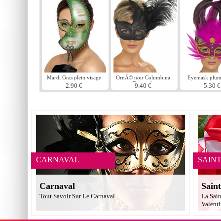
Mardi Gras plein visage
OrnÃ© noir Columbina
Eyemask plum
masque
Eyemask
2.90 €
9.40 €
5.30 €
CARNAVAL
SAIN
Carnaval
Saint
Tout Savoir Sur Le Carnaval
La Sain
Valent