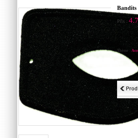
Bandits
4.
Prix :
Deluxe (q
pantalon z
Thème :
Acc