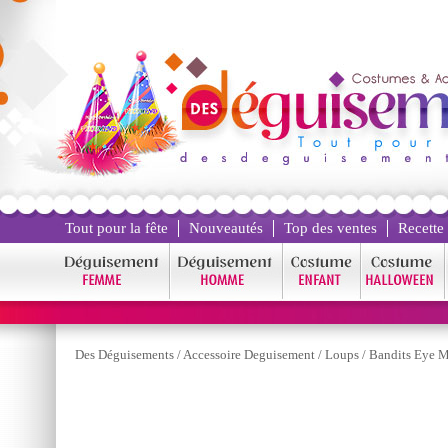
Tout pour la fête
Nouveautés
Top des ventes
Recette
Des Déguisements
/
Accessoire Deguisement
/
Loups
/
Bandits Eye M