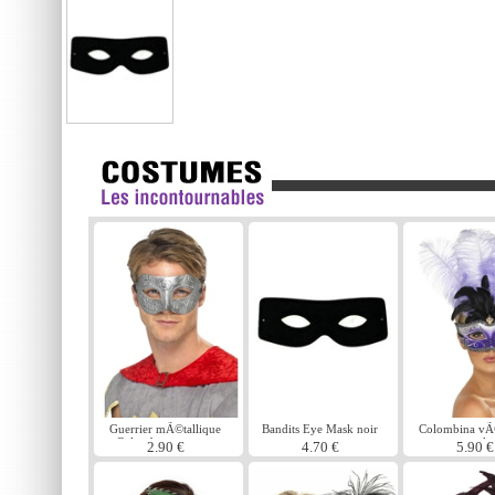
Guerrier mÃ©tallique
Bandits Eye Mask noir
Colombina vÃ
Columbina masque
masque multi
2.90 €
4.70 €
5.90 €