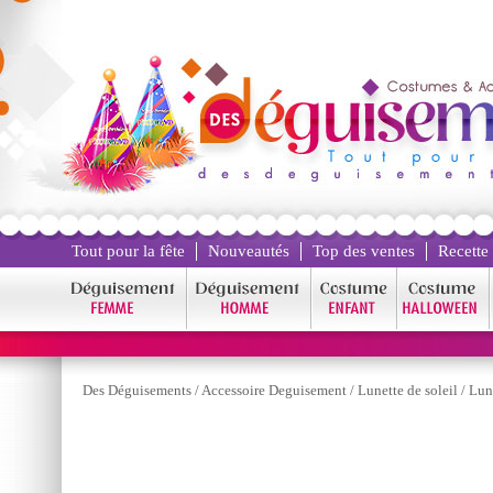
Tout pour la fête
Nouveautés
Top des ventes
Recette
Des Déguisements
/
Accessoire Deguisement
/
Lunette de soleil
/
Lun