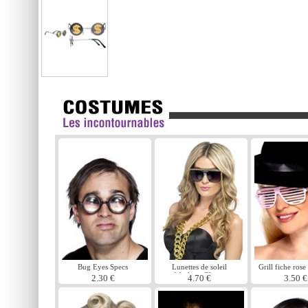
Bug Eyes Specs
Lunettes de soleil
Grill fiche rose
fabuleux Ghetto
assortis
2.30 €
4.70 €
3.50 €