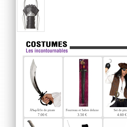
Ã‰pÃ©e de pirate
Fourreau et Sabre deluxe
Set de pir
7.00 €
3.50 €
4.60 €