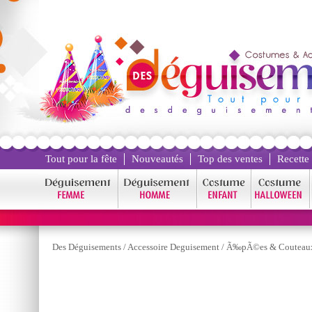
Tout pour la fête
Nouveautés
Top des ventes
Recette
Des Déguisements
/
Accessoire Deguisement
/
Ã‰pÃ©es & Couteau