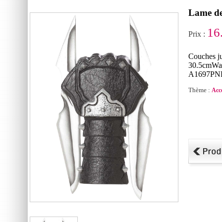
Lame de
16
Prix :
Couches ju
30.5cmWasi
A1697
Thème :
Acc