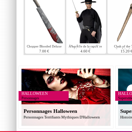
Chopper Blooded Deluxe
Ã‰pÃ©e de la rapiÃ¨re
Clash of the 
et ?il masque Pvc noir
PersÃ©e S
7.00 €
4.60 €
15.20 
HALLOWEEN
HALL
Personnages
Superstit
Personnages Halloween
Supe
Personnages Terrifiants Mythiques D'Halloween
Histoir