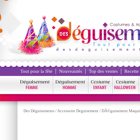
Tout pour la fête
Nouveautés
Top des ventes
Recette
Des Déguisements
/
Accessoire Deguisement
/
DÃ©guisement Maqui