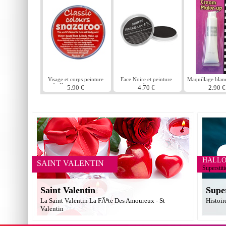
Visage et corps peinture
Face Noire et peinture
Maquillage blan
brillante rouge eau
pour le corps
5.90 €
4.70 €
2.90 €
basÃ©e
HALL
SAINT VALENTIN
Superstit
Saint Valentin
Supe
La Saint Valentin La FÃªte Des Amoureux - St
Histoir
Valentin