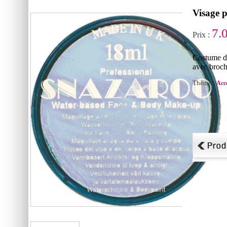
Visage p
7.
Prix :
Costume d
avec broch
Thème :
Acc