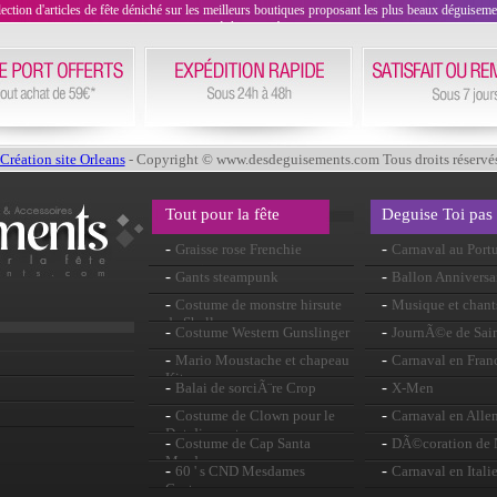
on d'articles de fête déniché sur les meilleurs boutiques proposant les plus beaux déguisements
évènement !
Création site Orleans
- Copyright © www.desdeguisements.com Tous droits réservé
Tout pour la fête
Deguise Toi pas
-
-
Graisse rose Frenchie
Carnaval au Port
perruque
-
-
Gants steampunk
Ballon Anniversa
-
-
Costume de monstre hirsute
Musique et chant
de Shelly
-
-
Costume Western Gunslinger
JournÃ©e de Sain
-
-
Mario Moustache et chapeau
Carnaval en Fran
Kit
-
-
Balai de sorciÃ¨re Crop
X-Men
-
-
Costume de Clown pour le
Carnaval en All
Dot diamant
-
-
Costume de Cap Santa
DÃ©coration de
Mesdames
-
-
60 ' s CND Mesdames
Carnaval en Itali
Costume