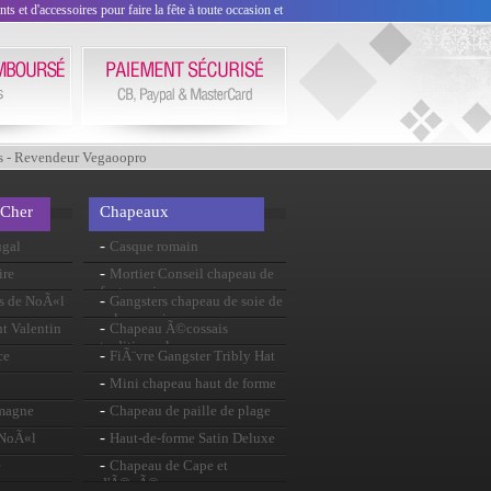
 et d'accessoires pour faire la fête à toute occasion et
s - Revendeur Vegaoopro
 Cher
Chapeaux
-
ugal
Casque romain
-
ire
Mortier Conseil chapeau de
feutre noir
-
s de NoÃ«l
Gangsters chapeau de soie de
velours noirs
-
t Valentin
Chapeau Ã©cossais
traditionnel
-
ce
FiÃ¨vre Gangster Tribly Hat
-
Mini chapeau haut de forme
pourpre
-
emagne
Chapeau de paille de plage
-
 NoÃ«l
Haut-de-forme Satin Deluxe
-
e
Chapeau de Cape et
d'Ã©pÃ©e