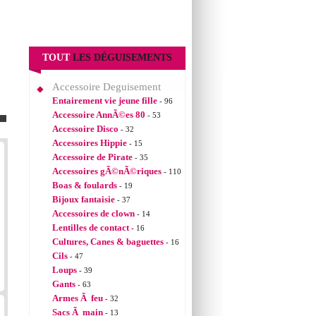
TOUT
LES DÉGUISEMENTS
Accessoire Deguisement
Entairement vie jeune fille
- 96
Accessoire AnnÃ©es 80
- 53
Accessoire Disco
- 32
Accessoires Hippie
- 15
Accessoire de Pirate
- 35
Accessoires gÃ©nÃ©riques
- 110
Boas & foulards
- 19
Bijoux fantaisie
- 37
Accessoires de clown
- 14
Lentilles de contact
- 16
Cultures, Canes & baguettes
- 16
Cils
- 47
Loups
- 39
Gants
- 63
Armes Ã feu
- 32
Sacs Ã main
- 13