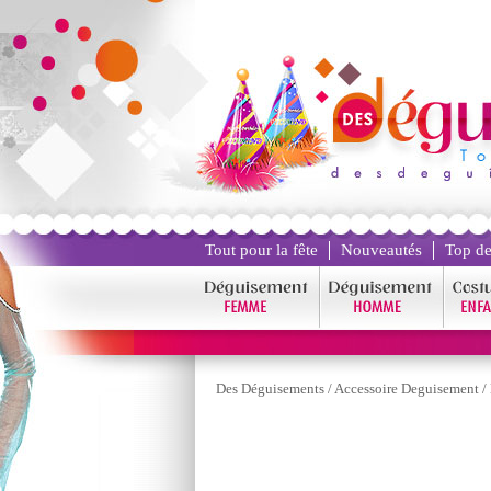
Tout pour la fête
Nouveautés
Top de
Des Déguisements
/
Accessoire Deguisement
/