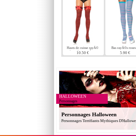
Hauts de cuisse rayÃ©
Bas rayÃ©s roses 
haut de jarretiÃ¨re
turquoises
10.50 €
5.90 €
HALLOWEEN
Personnages
Personnages Halloween
Personnages Terrifiants Mythiques D'Hallow