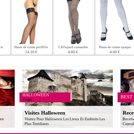
et
Hauts de cuisse perlÃ©e
LÃ©opard cuissardes
Hauts de cuisse opaque
noir ou blanc
14.10 €
4.60 €
4.60 €
HALLOWEEN
BEST
Visites
Visites Halloween
Rece
een
Visitez Pour Halloween Les Lieux Et Endroits Les
Recett
Plus Terrifiants
Cupcak