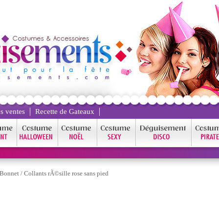
s ventes
Recette de Gateaux
Bonnet
/
Collants rÃ©sille rose sans pied