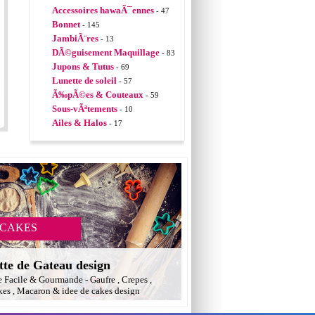
Accessoires hawaÃ¯ennes
- 47
Bonnet
- 145
JambiÃ¨res
- 13
DÃ©guisement Maquillage
- 83
Jupons & Tutus
- 69
Lunette de soleil
- 57
Ã‰pÃ©es & Couteaux
- 59
Sous-vÃªtements
- 10
Ailes & Halos
- 17
 CAKES
tte de Gateau design
e Facile & Gourmande - Gaufre , Crepes ,
es , Macaron & idee de cakes design