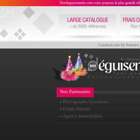
Desdeguisements.com vous propose la plus grande sélecti
Creation site by Freeseo
Nos Partenaires
-
Photographe Grossesse
-
Futurs Parents
-
Agence Immobiliere