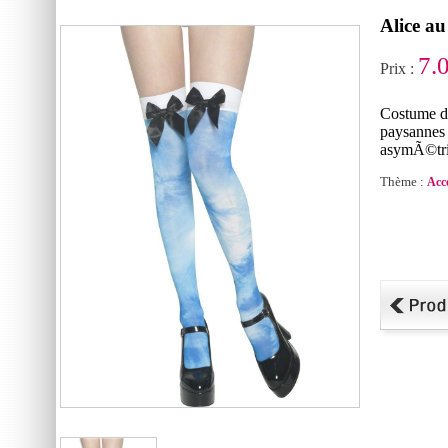
Alice au
7.
Prix :
Costume d
paysannes 
asymÃ©triq
Thème :
Acc