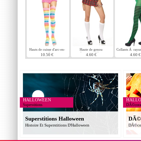
Hauts de cuisse d'arc-en-
Haute de genou
Collants Ã rayur
ciel
chaussettes blanc
et verte
10.50 €
4.60 €
4.60 €
HALLOWEEN
HALL
Superstitions
DÃ©corat
Superstitions Halloween
DÃ©c
Histoire Et Superstitions D'Halloween
DÃ©cor