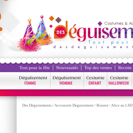
Tout pour la fête
Nouveautés
Top des ventes
Recette
Des Déguisements
/
Accessoire Deguisement
/
Bonnet
/
Alice au LSD 