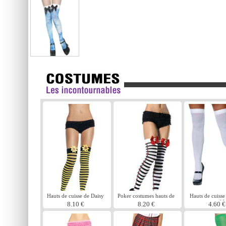
Hauts de cuisse de Daisy
Poker costumes hauts de
Hauts de cuiss
cuisse
noir ou bl
8.10 €
8.20 €
4.60 €