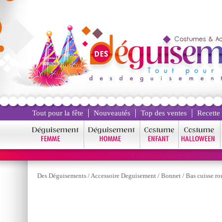
Tout pour la fête
Nouveautés
Top des ventes
Recette
Des Déguisements
/
Accessoire Deguisement
/
Bonnet
/
Bas cuisse r