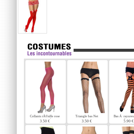
Collants rÃ©sille rose
Triangle bas Net
Bas Ã rayures 
sans pied
Orange
3.50 €
3.50 €
5.90 €