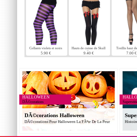
Collants violets et noirs
Hauts de cuisse de Skull
Treillis haut d
paillettes
noir colla
5.90 €
9.40 €
7.00 €
HALLOWEEN
HALL
DÃ©corations
Superstit
DÃ©corations Halloween
Supe
DÃ©corations Pour Halloween La FÃªte De La Peur
Histoir