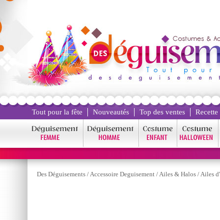
Tout pour la fête
Nouveautés
Top des ventes
Recette
Des Déguisements
/
Accessoire Deguisement
/
Ailes & Halos
/
Ailes 