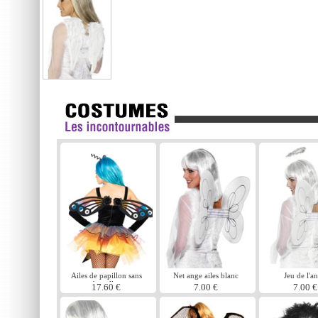
Ailes de papillon sans
Net ange ailes blanc
Jeu de l'a
bretelles
argent
17.60 €
7.00 €
7.00 €