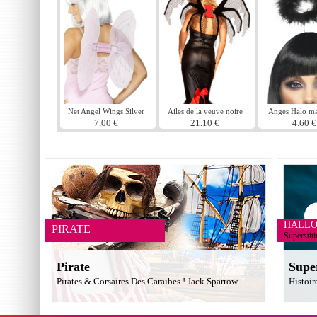
Net Angel Wings Silver
Ailes de la veuve noire
Anges Halo m
Rose
noir
7.00 €
21.10 €
4.60 €
HALL
PIRATE
Superstit
Pirate
Supe
Pirates & Corsaires Des Caraibes ! Jack Sparrow
Histoir