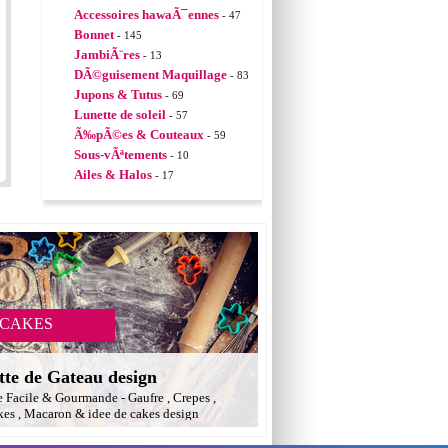
Accessoires hawaÃ¯ennes
- 47
Bonnet
- 145
JambiÃ¨res
- 13
DÃ©guisement Maquillage
- 83
Jupons & Tutus
- 69
Lunette de soleil
- 57
Ã‰pÃ©es & Couteaux
- 59
Sous-vÃªtements
- 10
Ailes & Halos
- 17
 CAKES
tte de Gateau design
e Facile & Gourmande - Gaufre , Crepes ,
es , Macaron & idee de cakes design