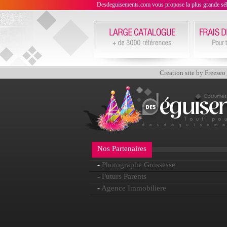
Desdeguisements.com vous propose la plus grande sélecti
Creation site by Freeseo
Nos Partenaires
-
Photographe Grossesse
-
Futurs Parents
-
Agence Immobiliere