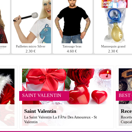
forme
Paillettes micro Silver
Tatouage bras
Mannequin grand
?il
2.30 €
4.60 €
2.30 €
SAINT VALENTIN
BEST
Saint Valentin
Rece
La Saint Valentin La FÃªte Des Amoureux - St
Recett
Valentin
Cupcak