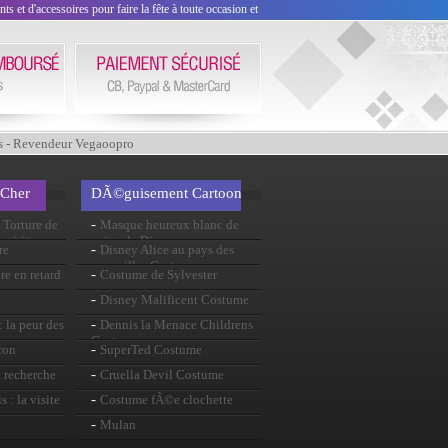
 et d'accessoires pour faire la fête à toute occasion et
s - Revendeur Vegaoopro
 Cher
DÃ©guisement Cartoon
-
Torture de
Masque heureux blanc de
 visite
neige de Disney
-
re
Disney Alice au pays des
merveilles Costume
-
re en retard
Costume de Sylvester
-
Disney Malificent Costume
-
 la peur des
Dennis la Menace Childrens
Costume
-
ron
SuperTed Costume
-
a recherche
Cruella Devil Costume
-
 : la visite
Costume fÃ©e clochette
-
Mulan