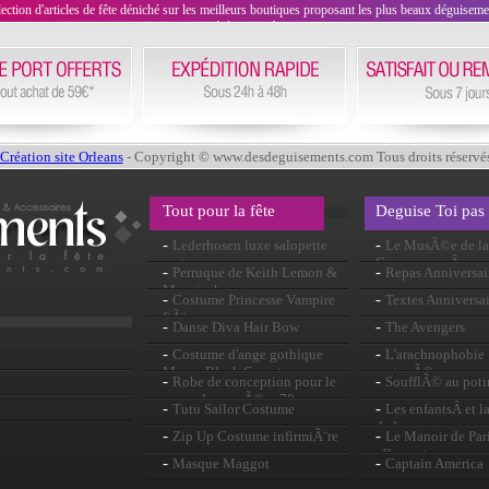
on d'articles de fête déniché sur les meilleurs boutiques proposant les plus beaux déguisements
évènement !
Création site Orleans
- Copyright © www.desdeguisements.com Tous droits réservé
Tout pour la fête
Deguise Toi pas
-
-
Lederhosen luxe salopette
Le MusÃ©e de la 
vert
CarcassonneÂ : une
-
-
Perruque de Keith Lemon &
Repas Anniversai
historiqueÂ !
Moustache
-
-
Costume Princesse Vampire
Textes Anniversai
fiÃ¨vre
-
-
Danse Diva Hair Bow
The Avengers
-
-
Costume d'ange gothique
L'arachnophobie :
Manor Black Cemetery
araignÃ©es
-
-
Robe de conception pour le
SoufflÃ© au poti
coeur des annÃ©es 70
-
-
Tutu Sailor Costume
Les enfantsÂ et l
de la peur
-
-
Zip Up Costume infirmiÃ¨re
Le Manoir de Paris
effrayante
-
-
Masque Maggot
Captain America