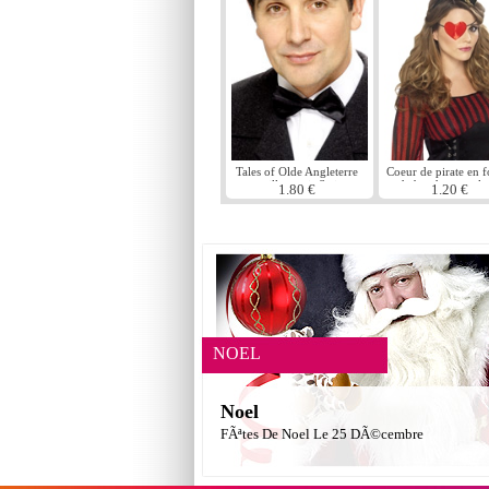
Tales of Olde Angleterre
Coeur de pirate en 
papillon noir Satin
de bandeau sur le 
1.80 €
1.20 €
NOEL
Noel
FÃªtes De Noel Le 25 DÃ©cembre