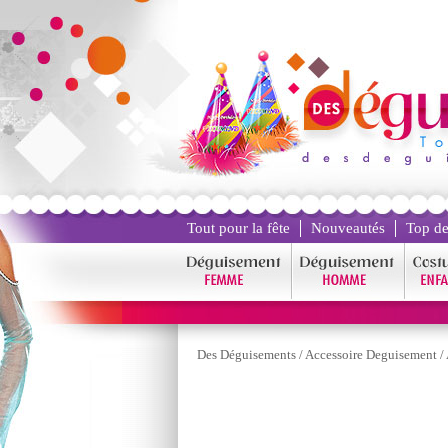
Tout pour la fête
Nouveautés
Top de
Des Déguisements
/
Accessoire Deguisement
/