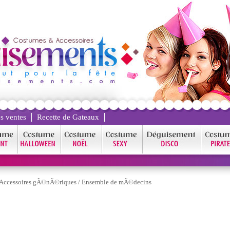
s ventes
Recette de Gateaux
Accessoires gÃ©nÃ©riques
/
Ensemble de mÃ©decins