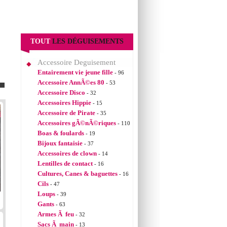
TOUT
LES DÉGUISEMENTS
Accessoire Deguisement
Entairement vie jeune fille
- 96
Accessoire AnnÃ©es 80
- 53
Accessoire Disco
- 32
Accessoires Hippie
- 15
Accessoire de Pirate
- 35
Accessoires gÃ©nÃ©riques
- 110
Boas & foulards
- 19
Bijoux fantaisie
- 37
Accessoires de clown
- 14
Lentilles de contact
- 16
Cultures, Canes & baguettes
- 16
Cils
- 47
Loups
- 39
Gants
- 63
Armes Ã feu
- 32
Sacs Ã main
- 13